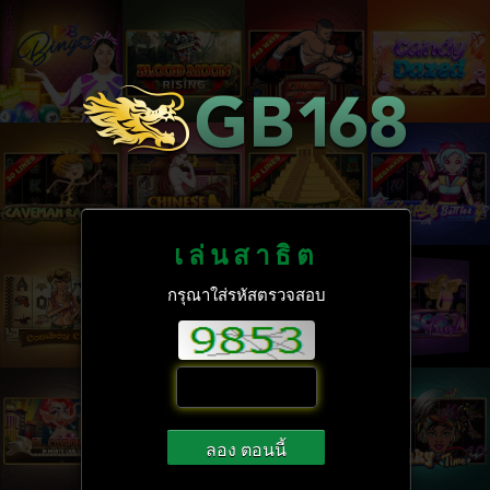
เล่นสาธิต
กรุณาใส่รหัสตรวจสอบ
ลอง ตอนนี้